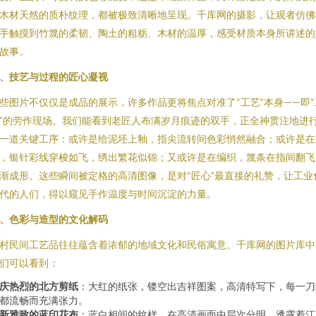
木材天然的质朴纹理，都被极致清晰地呈现。千库网的摄影，让观者仿佛
手触摸到竹篾的柔韧、陶土的粗粝、木材的温厚，感受材质本身所讲述的
故事。
、技艺与过程的匠心凝视
些图片不仅仅是成品的展示，许多作品更将焦点对准了“工艺”本身——即“
”的劳作现场。我们能看到老匠人布满岁月痕迹的双手，正全神贯注地进
一道关键工序：或许是给泥坯上釉，指尖流转间色彩悄然融合；或许是在
，银针彩线穿梭如飞，绣出繁花似锦；又或许是在编织，篾条在指间翻飞
渐成形。这些瞬间被定格的高清图像，是对“匠心”最直接的礼赞，让工业
代的人们，得以窥见手作温度与时间沉淀的力量。
、色彩与造型的文化解码
村民间工艺品往往蕴含着浓郁的地域文化和民俗寓意。千库网的图片库中
们可以看到：
庆热烈的北方剪纸
：大红的纸张，镂空出吉祥图案，高清特写下，每一刀
都流畅而充满张力。
新雅致的蓝印花布
：蓝白相间的纹样，在高清画面中层次分明，透露着江