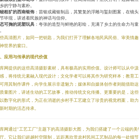
乡的宁静与素朴。
秘粗犷的西南银饰
：苗银或藏银制品，其繁复的浮雕与錾刻图案，在镜头
节毕现，讲述着民族的神话与信仰。
态可掬的泥塑玩具
：夸张的造型与鲜艳的彩绘，充满了乡土的生命力与童
。
些高清图片，如同一把钥匙，为我们打开了理解各地民风民俗、审美情趣
神世界的窗口。
、应用与传承的现代价值
库网提供的这些高清摄影素材，具有极高的实用价值。设计师可以从中汲
感，将传统元素融入现代设计；文化学者可以将其作为研究样本；教育工
可用其制作课件，向学生展示非遗魅力；媒体和自媒体创作者则能借助这
质量图片，讲述生动的工艺故事，推动传统文化传播。更重要的是，这些
以数字化的形式，为正在消逝的乡村手工艺建立了珍贵的视觉档案，助力
新时期的活态传承。
库网通过“工艺工厂”主题下的高清摄影大图，为我们搭建了一个云端的美
厅。它让我们超越时空限制，近距离欣赏农村民间工艺制品的每一处细节