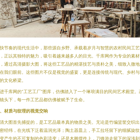
快节奏的现代生活中，那些源自乡野、承载着岁月与智慧的农村民间工艺
，正以其独特的魅力，吸引着越来越多人的目光。千库网作为专业的素材
，通过高清摄影大图，将这些工艺品的精湛技艺与质朴之美，细致入微地
在我们眼前。这些图片不仅是视觉的盛宴，更是连接传统与现代、乡村与
的文化桥梁。
进千库网的“工艺工厂”图库，仿佛踏入了一个琳琅满目的民间艺术殿堂。
镜头下，每一件工艺品都仿佛被赋予了生命。
、材质与纹理的视觉交响
清大图首先捕捉的，是工艺品最本真的物质之美。无论是竹编篮筐交织出
密经纬，在光线下泛着温润光泽；陶土器皿上，手工拉坯留下的细腻旋纹
变产生的不可复制的色彩流变；还是木雕摆件上，刀锋游走留下的深浅刻