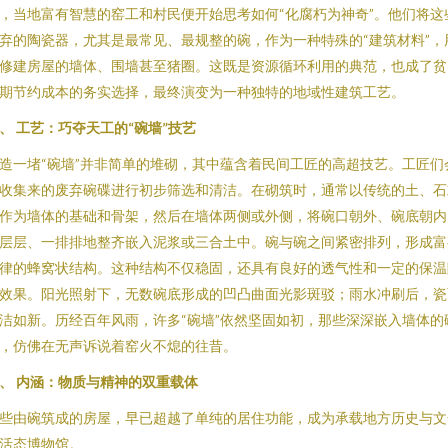
，当地富有智慧的窑工和村民便开始思考如何“化腐朽为神奇”。他们将这
弃的陶瓷器，尤其是最常见、最规整的碗，作为一种特殊的“建筑材料”，
修建房屋的墙体、围墙甚至猪圈。这既是资源循环利用的典范，也成了贫
期节约成本的务实选择，最终演变为一种独特的地域性建筑工艺。
、 工艺：巧夺天工的“碗墙”技艺
造一堵“碗墙”并非简单的堆砌，其中蕴含着民间工匠的高超技艺。工匠们
收集来的废弃碗碟进行初步筛选和清洁。在砌筑时，通常以传统的土、石
作为墙体的基础和骨架，然后在墙体两侧或外侧，将碗口朝外、碗底朝内
层层、一排排地整齐嵌入泥浆或三合土中。碗与碗之间紧密排列，形成富
律的蜂窝状结构。这种结构不仅稳固，还具有良好的透气性和一定的保温
效果。阳光照射下，无数碗底形成的凹凸曲面光影斑驳；雨水冲刷后，瓷
洁如新。历经百年风雨，许多“碗墙”依然坚固如初，那些深深嵌入墙体的
，仿佛在无声诉说着窑火不熄的往昔。
、 内涵：物质与精神的双重载体
些由碗筑成的房屋，早已超越了单纯的居住功能，成为承载地方历史与文
活态博物馆。