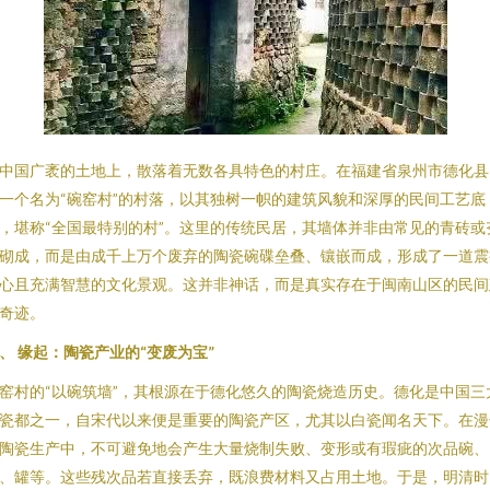
中国广袤的土地上，散落着无数各具特色的村庄。在福建省泉州市德化县
一个名为“碗窑村”的村落，以其独树一帜的建筑风貌和深厚的民间工艺底
，堪称“全国最特别的村”。这里的传统民居，其墙体并非由常见的青砖或
砌成，而是由成千上万个废弃的陶瓷碗碟垒叠、镶嵌而成，形成了一道震
心且充满智慧的文化景观。这并非神话，而是真实存在于闽南山区的民间
奇迹。
、 缘起：陶瓷产业的“变废为宝”
窑村的“以碗筑墙”，其根源在于德化悠久的陶瓷烧造历史。德化是中国三
瓷都之一，自宋代以来便是重要的陶瓷产区，尤其以白瓷闻名天下。在漫
陶瓷生产中，不可避免地会产生大量烧制失败、变形或有瑕疵的次品碗、
、罐等。这些残次品若直接丢弃，既浪费材料又占用土地。于是，明清时