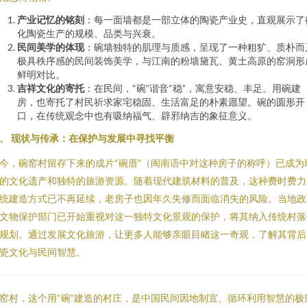
产业记忆的铭刻
：每一面墙都是一部立体的陶瓷产业史，直观展示了
化陶瓷生产的规模、品类与兴衰。
民间美学的体现
：碗墙独特的肌理与质感，呈现了一种粗犷、质朴而
极具秩序感的民间装饰美学，与江南的粉墙黛瓦、黄土高原的窑洞形
鲜明对比。
吉祥文化的寄托
：在民间，“碗”谐音“稳”，寓意安稳、丰足。用碗建
房，也寄托了村民祈求家宅稳固、生活富足的朴素愿望。碗的圆形开
口，在传统观念中也有吸纳福气、辟邪纳吉的象征意义。
、 现状与传承：在保护与发展中寻找平衡
今，碗窑村留存下来的成片“碗厝”（闽南语中对这种房子的称呼）已成为
的文化遗产和独特的旅游资源。随着现代建筑材料的普及，这种费时费力
统建造方式已不再延续，老房子也因年久失修而面临消失的风险。当地政
文物保护部门已开始重视对这一独特文化景观的保护，将其纳入传统村落
规划。通过发展文化旅游，让更多人能够亲眼目睹这一奇观，了解其背后
瓷文化与民间智慧。
窑村，这个用“碗”建造的村庄，是中国民间因地制宜、循环利用智慧的极